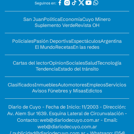
Seguinos en:
San Juan
Política
Economía
Cuyo Minero
Suplemento Verde
Revista OH
Policiales
Pasión Deportiva
Espectáculos
Argentina
El Mundo
Recetas
En las redes
Cartas del lector
Opinion
Sociales
Salud
Tecnología
Tendencia
Estado del tránsito
Clasificados
Inmuebles
Automotores
Empleos
Servicios
Avisos Fúnebres y Misas
Edictos
Diario de Cuyo - Fecha de Inicio: 11/2003 - Dirección:
Av. Alem Sur 1639. Esquina Lateral de Circunvalación -
Contacto:
web@diariodecuyo.com.ar
- Email:
web@diariodecuyo.com.ar
/
publicidad@diariodecuyo.com.ar
-
Whatsapp: (054)