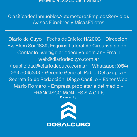
Tendencia
Estado del tránsito
Clasificados
Inmuebles
Automotores
Empleos
Servicios
Avisos Fúnebres y Misas
Edictos
Diario de Cuyo - Fecha de Inicio: 11/2003 - Dirección:
Av. Alem Sur 1639. Esquina Lateral de Circunvalación -
Contacto:
web@diariodecuyo.com.ar
- Email:
web@diariodecuyo.com.ar
/
publicidad@diariodecuyo.com.ar
-
Whatsapp: (054)
264 5045343 - Gerente General: Pablo Dellazoppa -
Secretario de Redacción: Diego Castillo - Editor Web:
Mario Romero - Empresa propietaria del medio -
FRANCISCO MONTES S.A.C.I.F.