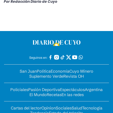
Por
Redacción Diario de Cuyo
Seguinos en:
San Juan
Política
Economía
Cuyo Minero
Suplemento Verde
Revista OH
Policiales
Pasión Deportiva
Espectáculos
Argentina
El Mundo
Recetas
En las redes
Cartas del lector
Opinion
Sociales
Salud
Tecnología