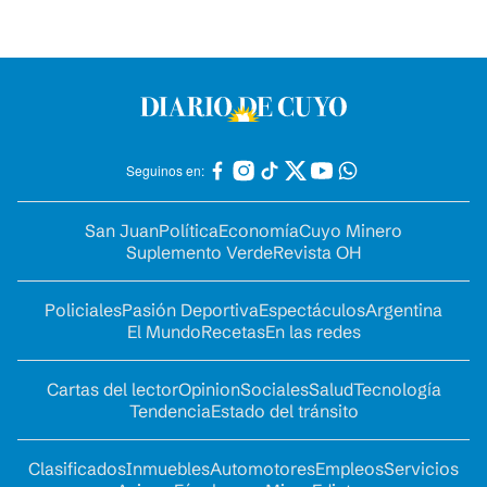
Seguinos en:
San Juan
Política
Economía
Cuyo Minero
Suplemento Verde
Revista OH
Policiales
Pasión Deportiva
Espectáculos
Argentina
El Mundo
Recetas
En las redes
Cartas del lector
Opinion
Sociales
Salud
Tecnología
Tendencia
Estado del tránsito
Clasificados
Inmuebles
Automotores
Empleos
Servicios