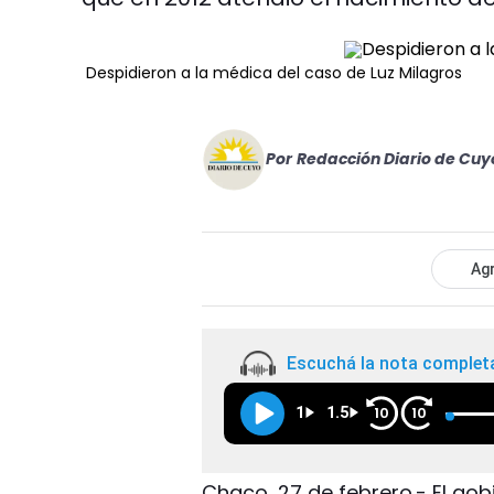
Despidieron a la médica del caso de Luz Milagros
Por
Redacción Diario de Cuy
Agr
Escuchá la nota complet
1
1.5
10
10
Chaco, 27 de febrero.- El go