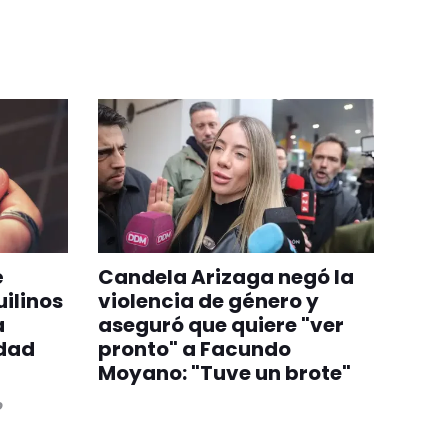
é
Candela Arizaga negó la
ilinos
violencia de género y
a
aseguró que quiere "ver
edad
pronto" a Facundo
Moyano: "Tuve un brote"
o