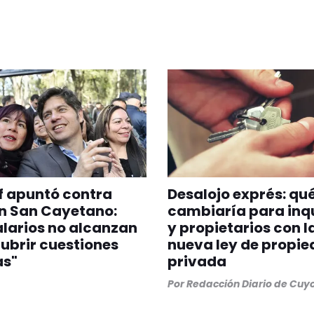
of apuntó contra
Desalojo exprés: qu
en San Cayetano:
cambiaría para inqu
alarios no alcanzan
y propietarios con l
ubrir cuestiones
nueva ley de propi
as"
privada
Por
Redacción Diario de Cuy