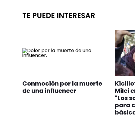
TE PUEDE INTERESAR
Conmoción por la muerte
Kicill
de una influencer
Milei 
"Los s
para c
básic