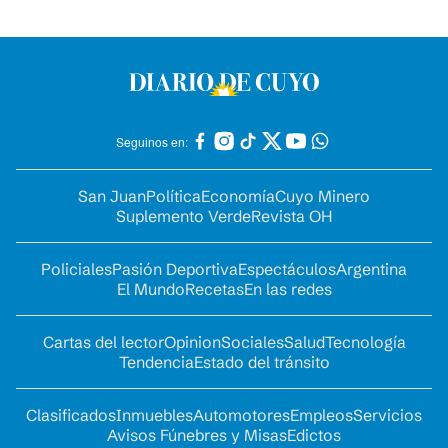
Seguinos en:
San Juan
Política
Economía
Cuyo Minero
Suplemento Verde
Revista OH
Policiales
Pasión Deportiva
Espectáculos
Argentina
El Mundo
Recetas
En las redes
Cartas del lector
Opinion
Sociales
Salud
Tecnología
Tendencia
Estado del tránsito
Clasificados
Inmuebles
Automotores
Empleos
Servicios
Avisos Fúnebres y Misas
Edictos