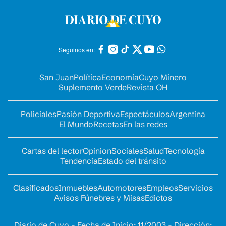
Seguinos en:
San Juan
Política
Economía
Cuyo Minero
Suplemento Verde
Revista OH
Policiales
Pasión Deportiva
Espectáculos
Argentina
El Mundo
Recetas
En las redes
Cartas del lector
Opinion
Sociales
Salud
Tecnología
Tendencia
Estado del tránsito
Clasificados
Inmuebles
Automotores
Empleos
Servicios
Avisos Fúnebres y Misas
Edictos
Diario de Cuyo - Fecha de Inicio: 11/2003 - Dirección: