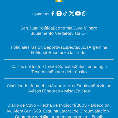
Seguinos en:
San Juan
Política
Economía
Cuyo Minero
Suplemento Verde
Revista OH
Policiales
Pasión Deportiva
Espectáculos
Argentina
El Mundo
Recetas
En las redes
Cartas del lector
Opinion
Sociales
Salud
Tecnología
Tendencia
Estado del tránsito
Clasificados
Inmuebles
Automotores
Empleos
Servicios
Avisos Fúnebres y Misas
Edictos
Diario de Cuyo - Fecha de Inicio: 11/2003 - Dirección:
Av. Alem Sur 1639. Esquina Lateral de Circunvalación -
Contacto:
web@diariodecuyo.com.ar
- Email: