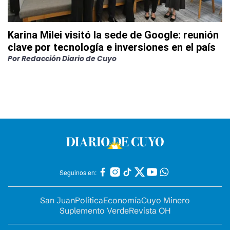
Karina Milei visitó la sede de Google: reunión
clave por tecnología e inversiones en el país
Por
Redacción Diario de Cuyo
Seguinos en:
San Juan
Política
Economía
Cuyo Minero
Suplemento Verde
Revista OH