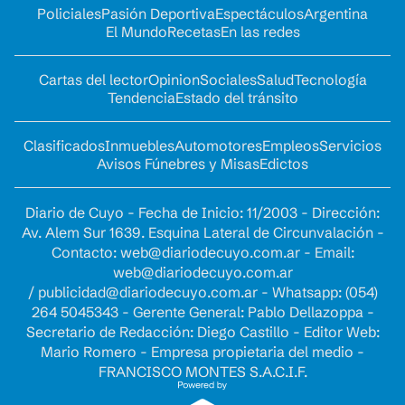
Policiales
Pasión Deportiva
Espectáculos
Argentina
El Mundo
Recetas
En las redes
Cartas del lector
Opinion
Sociales
Salud
Tecnología
Tendencia
Estado del tránsito
Clasificados
Inmuebles
Automotores
Empleos
Servicios
Avisos Fúnebres y Misas
Edictos
Diario de Cuyo - Fecha de Inicio: 11/2003 - Dirección:
Av. Alem Sur 1639. Esquina Lateral de Circunvalación -
Contacto:
web@diariodecuyo.com.ar
- Email:
web@diariodecuyo.com.ar
/
publicidad@diariodecuyo.com.ar
-
Whatsapp: (054)
264 5045343 - Gerente General: Pablo Dellazoppa -
Secretario de Redacción: Diego Castillo - Editor Web:
Mario Romero - Empresa propietaria del medio -
FRANCISCO MONTES S.A.C.I.F.