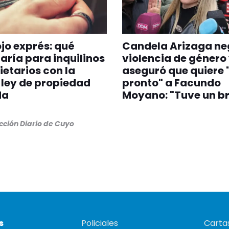
jo exprés: qué
Candela Arizaga ne
ría para inquilinos
violencia de género
ietarios con la
aseguró que quiere 
ley de propiedad
pronto" a Facundo
da
Moyano: "Tuve un br
ción Diario de Cuyo
s
Policiales
Cartas