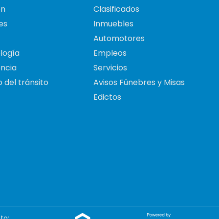
on
Clasificados
es
Inmuebles
Automotores
logía
Empleos
ncia
Servicios
 del tránsito
Avisos Fúnebres y Misas
Edictos
to: