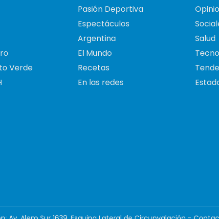
Pasión Deportiva
Opini
Espectáculos
Social
Argentina
Salud
ro
El Mundo
Tecno
to Verde
Recetas
Tende
H
En las redes
Estado
ión: Av. Alem Sur 1639. Esquina Lateral de Circunvalación - Contac