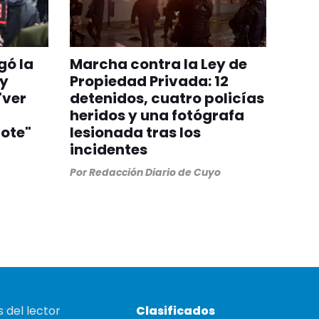
gó la
Marcha contra la Ley de
 y
Propiedad Privada: 12
"ver
detenidos, cuatro policías
heridos y una fotógrafa
ote"
lesionada tras los
incidentes
Por
Redacción Diario de Cuyo
 del lector
Clasificados