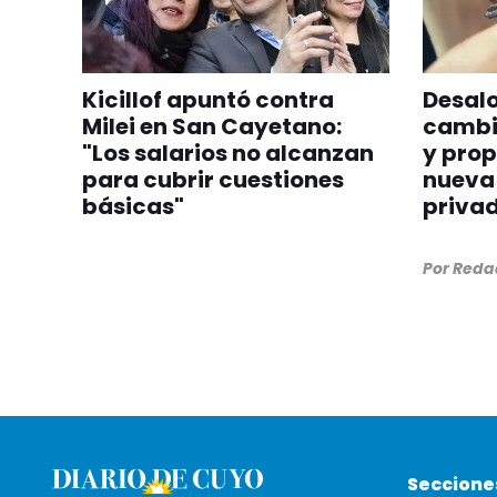
Kicillof apuntó contra
Desalo
Milei en San Cayetano:
cambia
"Los salarios no alcanzan
y prop
para cubrir cuestiones
nueva 
básicas"
priva
Por
Redac
Seccione