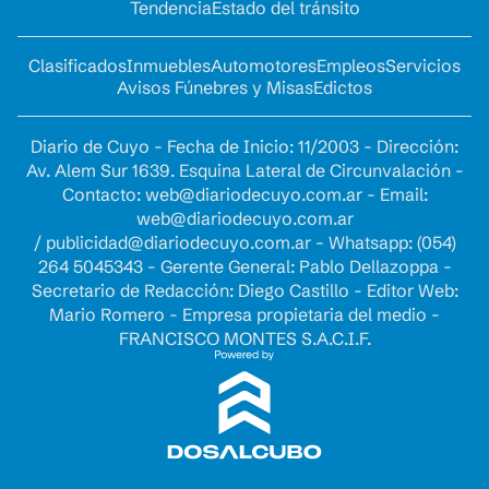
Tendencia
Estado del tránsito
Clasificados
Inmuebles
Automotores
Empleos
Servicios
Avisos Fúnebres y Misas
Edictos
Diario de Cuyo - Fecha de Inicio: 11/2003 - Dirección:
Av. Alem Sur 1639. Esquina Lateral de Circunvalación -
Contacto:
web@diariodecuyo.com.ar
- Email:
web@diariodecuyo.com.ar
/
publicidad@diariodecuyo.com.ar
-
Whatsapp: (054)
264 5045343 - Gerente General: Pablo Dellazoppa -
Secretario de Redacción: Diego Castillo - Editor Web:
Mario Romero - Empresa propietaria del medio -
FRANCISCO MONTES S.A.C.I.F.