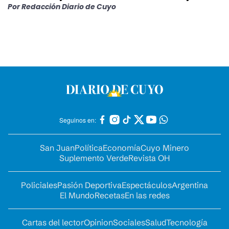
Por
Redacción Diario de Cuyo
Seguinos en:
San Juan
Política
Economía
Cuyo Minero
Suplemento Verde
Revista OH
Policiales
Pasión Deportiva
Espectáculos
Argentina
El Mundo
Recetas
En las redes
Cartas del lector
Opinion
Sociales
Salud
Tecnología