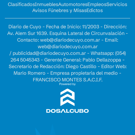
Clasificados
Inmuebles
Automotores
Empleos
Servicios
Avisos Fúnebres y Misas
Edictos
Diario de Cuyo - Fecha de Inicio: 11/2003 - Dirección:
Av. Alem Sur 1639. Esquina Lateral de Circunvalación -
Contacto:
web@diariodecuyo.com.ar
- Email:
web@diariodecuyo.com.ar
/
publicidad@diariodecuyo.com.ar
-
Whatsapp: (054)
264 5045343 - Gerente General: Pablo Dellazoppa -
Secretario de Redacción: Diego Castillo - Editor Web:
Mario Romero - Empresa propietaria del medio -
FRANCISCO MONTES S.A.C.I.F.