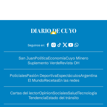
Seguinos en:
San Juan
Política
Economía
Cuyo Minero
Suplemento Verde
Revista OH
Policiales
Pasión Deportiva
Espectáculos
Argentina
El Mundo
Recetas
En las redes
Cartas del lector
Opinion
Sociales
Salud
Tecnología
Tendencia
Estado del tránsito