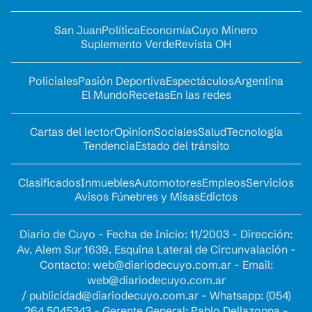
San Juan
Política
Economía
Cuyo Minero
Suplemento Verde
Revista OH
Policiales
Pasión Deportiva
Espectáculos
Argentina
El Mundo
Recetas
En las redes
Cartas del lector
Opinion
Sociales
Salud
Tecnología
Tendencia
Estado del tránsito
Clasificados
Inmuebles
Automotores
Empleos
Servicios
Avisos Fúnebres y Misas
Edictos
Diario de Cuyo - Fecha de Inicio: 11/2003 - Dirección:
Av. Alem Sur 1639. Esquina Lateral de Circunvalación -
Contacto:
web@diariodecuyo.com.ar
- Email:
web@diariodecuyo.com.ar
/
publicidad@diariodecuyo.com.ar
-
Whatsapp: (054)
264 5045343 - Gerente General: Pablo Dellazoppa -