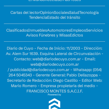
Cartas del lector
Opinion
Sociales
Salud
Tecnología
Tendencia
Estado del tránsito
Clasificados
Inmuebles
Automotores
Empleos
Servicios
Avisos Fúnebres y Misas
Edictos
Diario de Cuyo - Fecha de Inicio: 11/2003 - Dirección:
Av. Alem Sur 1639. Esquina Lateral de Circunvalación -
Contacto:
web@diariodecuyo.com.ar
- Email:
web@diariodecuyo.com.ar
/
publicidad@diariodecuyo.com.ar
-
Whatsapp: (054)
264 5045343 - Gerente General: Pablo Dellazoppa -
Secretario de Redacción: Diego Castillo - Editor Web:
Mario Romero - Empresa propietaria del medio -
FRANCISCO MONTES S.A.C.I.F.