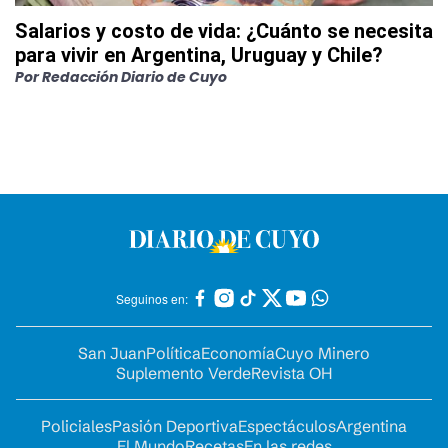
Salarios y costo de vida: ¿Cuánto se necesita
para vivir en Argentina, Uruguay y Chile?
Por
Redacción Diario de Cuyo
Seguinos en:
San Juan
Política
Economía
Cuyo Minero
Suplemento Verde
Revista OH
Policiales
Pasión Deportiva
Espectáculos
Argentina
El Mundo
Recetas
En las redes