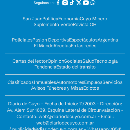
Seguinos en:
San Juan
Política
Economía
Cuyo Minero
Suplemento Verde
Revista OH
Policiales
Pasión Deportiva
Espectáculos
Argentina
El Mundo
Recetas
En las redes
Cartas del lector
Opinion
Sociales
Salud
Tecnología
Tendencia
Estado del tránsito
Clasificados
Inmuebles
Automotores
Empleos
Servicios
Avisos Fúnebres y Misas
Edictos
Diario de Cuyo - Fecha de Inicio: 11/2003 - Dirección:
Av. Alem Sur 1639. Esquina Lateral de Circunvalación -
Contacto:
web@diariodecuyo.com.ar
- Email:
web@diariodecuyo.com.ar
/
publicidad@diariodecuyo.com.ar
-
Whatsapp: (054)