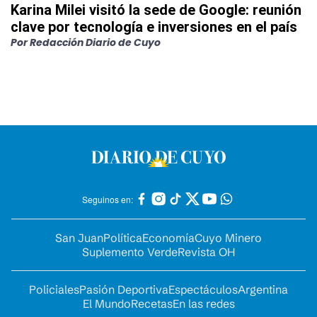
Karina Milei visitó la sede de Google: reunión
clave por tecnología e inversiones en el país
Por
Redacción Diario de Cuyo
Seguinos en:
San Juan
Política
Economía
Cuyo Minero
Suplemento Verde
Revista OH
Policiales
Pasión Deportiva
Espectáculos
Argentina
El Mundo
Recetas
En las redes