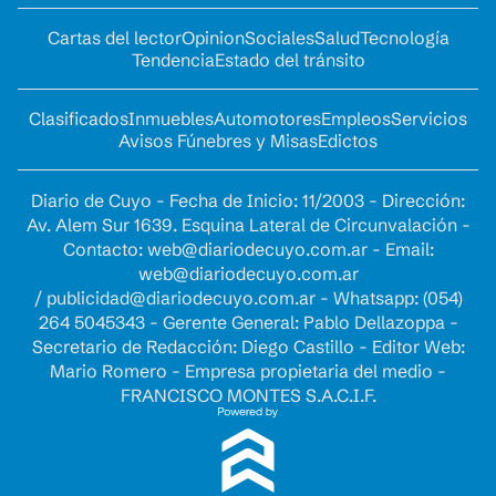
Cartas del lector
Opinion
Sociales
Salud
Tecnología
Tendencia
Estado del tránsito
Clasificados
Inmuebles
Automotores
Empleos
Servicios
Avisos Fúnebres y Misas
Edictos
Diario de Cuyo - Fecha de Inicio: 11/2003 - Dirección:
Av. Alem Sur 1639. Esquina Lateral de Circunvalación -
Contacto:
web@diariodecuyo.com.ar
- Email:
web@diariodecuyo.com.ar
/
publicidad@diariodecuyo.com.ar
-
Whatsapp: (054)
264 5045343 - Gerente General: Pablo Dellazoppa -
Secretario de Redacción: Diego Castillo - Editor Web:
Mario Romero - Empresa propietaria del medio -
FRANCISCO MONTES S.A.C.I.F.