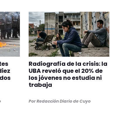
tes
Radiografía de la crisis: la
diez
UBA reveló que el 20% de
idos
los jóvenes no estudia ni
trabaja
o
Por
Redacción Diario de Cuyo