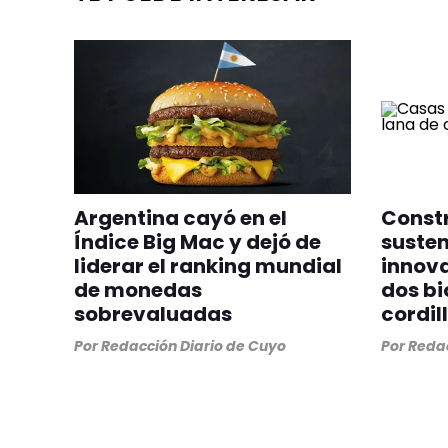
Argentina cayó en el
Constr
Índice Big Mac y dejó de
susten
liderar el ranking mundial
innov
de monedas
dos bi
sobrevaluadas
cordil
Por
Redacción Diario de Cuyo
Por
Redac