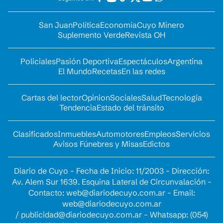
San Juan
Política
Economía
Cuyo Minero
Suplemento Verde
Revista OH
Policiales
Pasión Deportiva
Espectáculos
Argentina
El Mundo
Recetas
En las redes
Cartas del lector
Opinion
Sociales
Salud
Tecnología
Tendencia
Estado del tránsito
Clasificados
Inmuebles
Automotores
Empleos
Servicios
Avisos Fúnebres y Misas
Edictos
Diario de Cuyo - Fecha de Inicio: 11/2003 - Dirección:
Av. Alem Sur 1639. Esquina Lateral de Circunvalación -
Contacto:
web@diariodecuyo.com.ar
- Email:
web@diariodecuyo.com.ar
/
publicidad@diariodecuyo.com.ar
-
Whatsapp: (054)