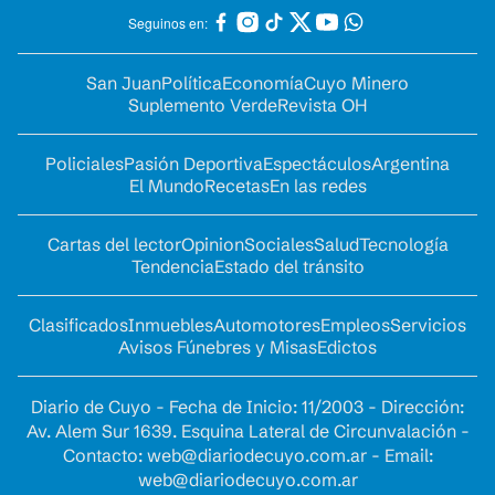
Seguinos en:
San Juan
Política
Economía
Cuyo Minero
Suplemento Verde
Revista OH
Policiales
Pasión Deportiva
Espectáculos
Argentina
El Mundo
Recetas
En las redes
Cartas del lector
Opinion
Sociales
Salud
Tecnología
Tendencia
Estado del tránsito
Clasificados
Inmuebles
Automotores
Empleos
Servicios
Avisos Fúnebres y Misas
Edictos
Diario de Cuyo - Fecha de Inicio: 11/2003 - Dirección:
Av. Alem Sur 1639. Esquina Lateral de Circunvalación -
Contacto:
web@diariodecuyo.com.ar
- Email:
web@diariodecuyo.com.ar