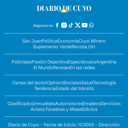
Seguinos en:
San Juan
Política
Economía
Cuyo Minero
Suplemento Verde
Revista OH
Policiales
Pasión Deportiva
Espectáculos
Argentina
El Mundo
Recetas
En las redes
Cartas del lector
Opinion
Sociales
Salud
Tecnología
Tendencia
Estado del tránsito
Clasificados
Inmuebles
Automotores
Empleos
Servicios
Avisos Fúnebres y Misas
Edictos
Diario de Cuyo - Fecha de Inicio: 11/2003 - Dirección: