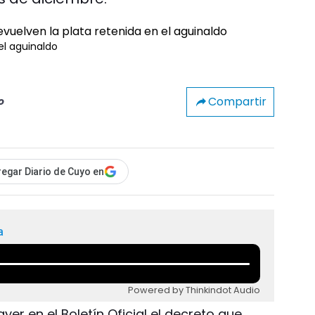
el aguinaldo
Compartir
o
egar Diario de Cuyo en
a
Powered by Thinkindot Audio
yer en el Boletín Oficial el decreto que