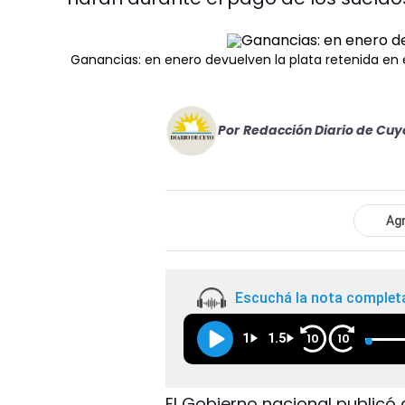
Ganancias: en enero devuelven la plata retenida en 
Por
Redacción Diario de Cuy
Agr
Escuchá la nota complet
1
1.5
10
10
El Gobierno nacional publicó a