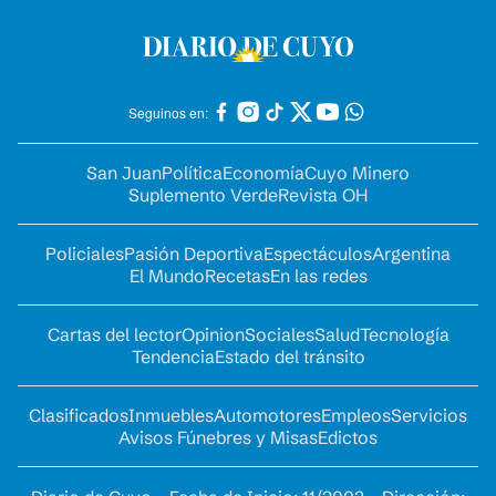
Seguinos en:
San Juan
Política
Economía
Cuyo Minero
Suplemento Verde
Revista OH
Policiales
Pasión Deportiva
Espectáculos
Argentina
El Mundo
Recetas
En las redes
Cartas del lector
Opinion
Sociales
Salud
Tecnología
Tendencia
Estado del tránsito
Clasificados
Inmuebles
Automotores
Empleos
Servicios
Avisos Fúnebres y Misas
Edictos