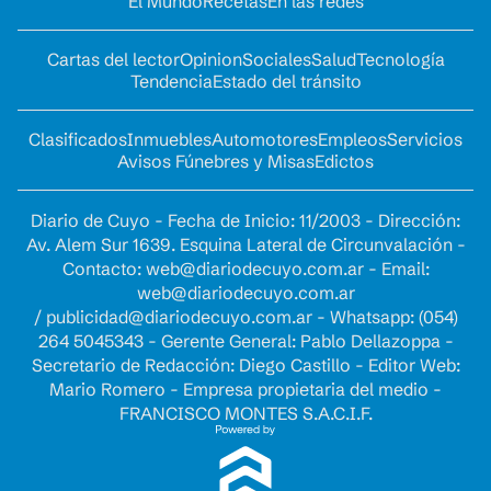
El Mundo
Recetas
En las redes
Cartas del lector
Opinion
Sociales
Salud
Tecnología
Tendencia
Estado del tránsito
Clasificados
Inmuebles
Automotores
Empleos
Servicios
Avisos Fúnebres y Misas
Edictos
Diario de Cuyo - Fecha de Inicio: 11/2003 - Dirección:
Av. Alem Sur 1639. Esquina Lateral de Circunvalación -
Contacto:
web@diariodecuyo.com.ar
- Email:
web@diariodecuyo.com.ar
/
publicidad@diariodecuyo.com.ar
-
Whatsapp: (054)
264 5045343 - Gerente General: Pablo Dellazoppa -
Secretario de Redacción: Diego Castillo - Editor Web:
Mario Romero - Empresa propietaria del medio -
FRANCISCO MONTES S.A.C.I.F.