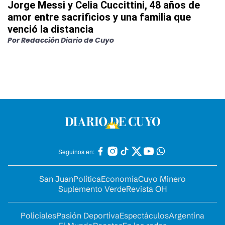
Jorge Messi y Celia Cuccittini, 48 años de
amor entre sacrificios y una familia que
venció la distancia
Por
Redacción Diario de Cuyo
Seguinos en:
San Juan
Política
Economía
Cuyo Minero
Suplemento Verde
Revista OH
Policiales
Pasión Deportiva
Espectáculos
Argentina