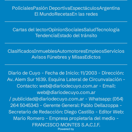
Policiales
Pasión Deportiva
Espectáculos
Argentina
El Mundo
Recetas
En las redes
Cartas del lector
Opinion
Sociales
Salud
Tecnología
Tendencia
Estado del tránsito
Clasificados
Inmuebles
Automotores
Empleos
Servicios
Avisos Fúnebres y Misas
Edictos
Diario de Cuyo - Fecha de Inicio: 11/2003 - Dirección:
Av. Alem Sur 1639. Esquina Lateral de Circunvalación -
Contacto:
web@diariodecuyo.com.ar
- Email:
web@diariodecuyo.com.ar
/
publicidad@diariodecuyo.com.ar
-
Whatsapp: (054)
264 5045343 - Gerente General: Pablo Dellazoppa -
Secretario de Redacción: Diego Castillo - Editor Web:
Mario Romero - Empresa propietaria del medio -
FRANCISCO MONTES S.A.C.I.F.