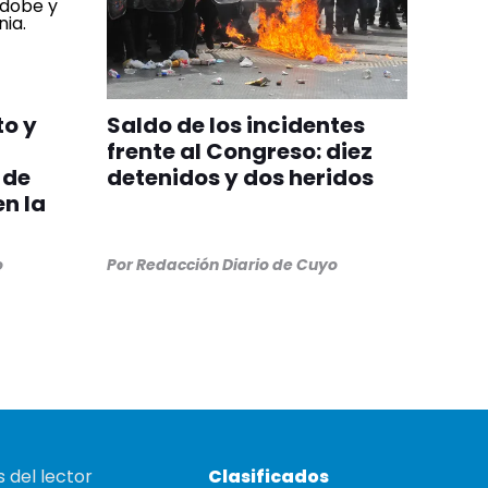
to y
Saldo de los incidentes
frente al Congreso: diez
 de
detenidos y dos heridos
en la
a
o
Por
Redacción Diario de Cuyo
 del lector
Clasificados