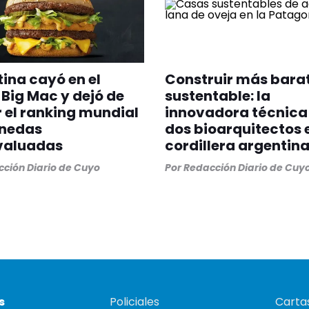
ina cayó en el
Construir más bara
 Big Mac y dejó de
sustentable: la
r el ranking mundial
innovadora técnica
nedas
dos bioarquitectos 
valuadas
cordillera argentin
ción Diario de Cuyo
Por
Redacción Diario de Cuy
s
Policiales
Cartas