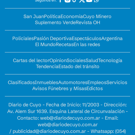
San Juan
Política
Economía
Cuyo Minero
Suplemento Verde
Revista OH
Policiales
Pasión Deportiva
Espectáculos
Argentina
El Mundo
Recetas
En las redes
Cartas del lector
Opinion
Sociales
Salud
Tecnología
Tendencia
Estado del tránsito
Clasificados
Inmuebles
Automotores
Empleos
Servicios
Avisos Fúnebres y Misas
Edictos
Diario de Cuyo - Fecha de Inicio: 11/2003 - Dirección:
Av. Alem Sur 1639. Esquina Lateral de Circunvalación -
Contacto:
web@diariodecuyo.com.ar
- Email:
web@diariodecuyo.com.ar
/
publicidad@diariodecuyo.com.ar
-
Whatsapp: (054)