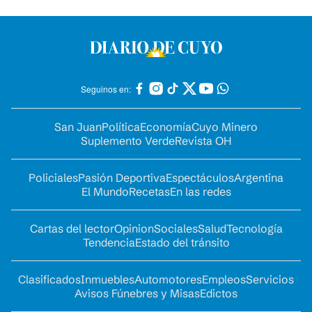
Seguinos en:
San Juan
Política
Economía
Cuyo Minero
Suplemento Verde
Revista OH
Policiales
Pasión Deportiva
Espectáculos
Argentina
El Mundo
Recetas
En las redes
Cartas del lector
Opinion
Sociales
Salud
Tecnología
Tendencia
Estado del tránsito
Clasificados
Inmuebles
Automotores
Empleos
Servicios
Avisos Fúnebres y Misas
Edictos