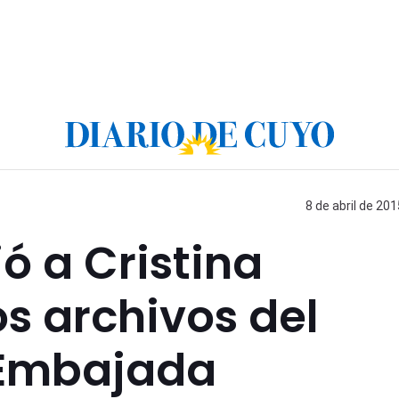
8 de abril de 201
ió a Cristina
os archivos del
 Embajada