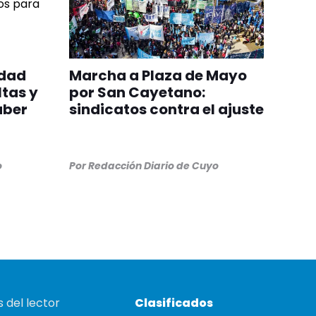
edad
Marcha a Plaza de Mayo
ltas y
por San Cayetano:
aber
sindicatos contra el ajuste
o
Por
Redacción Diario de Cuyo
 del lector
Clasificados