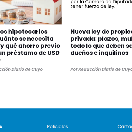
os hipotecarios
Nueva ley de propi
uánto se necesita
privada: plazos, mu
y qué ahorro previo
todo lo que deben s
un préstamo de USD
dueños e inquilinos
0
ción Diario de Cuyo
Por
Redacción Diario de Cuy
s
Policiales
Cartas