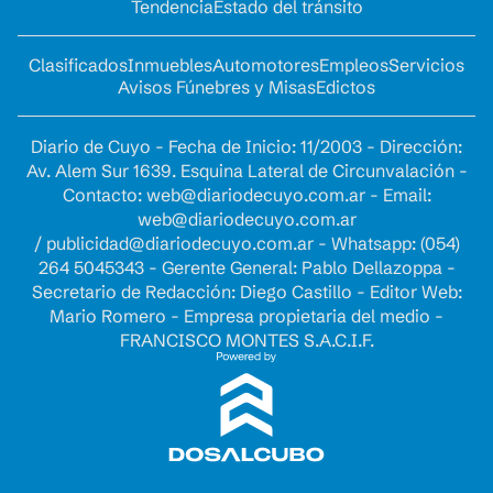
Tendencia
Estado del tránsito
Clasificados
Inmuebles
Automotores
Empleos
Servicios
Avisos Fúnebres y Misas
Edictos
Diario de Cuyo - Fecha de Inicio: 11/2003 - Dirección:
Av. Alem Sur 1639. Esquina Lateral de Circunvalación -
Contacto:
web@diariodecuyo.com.ar
- Email:
web@diariodecuyo.com.ar
/
publicidad@diariodecuyo.com.ar
-
Whatsapp: (054)
264 5045343 - Gerente General: Pablo Dellazoppa -
Secretario de Redacción: Diego Castillo - Editor Web:
Mario Romero - Empresa propietaria del medio -
FRANCISCO MONTES S.A.C.I.F.