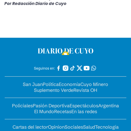
Por
Redacción Diario de Cuyo
Seguinos en:
San Juan
Política
Economía
Cuyo Minero
Suplemento Verde
Revista OH
Policiales
Pasión Deportiva
Espectáculos
Argentina
El Mundo
Recetas
En las redes
Cartas del lector
Opinion
Sociales
Salud
Tecnología