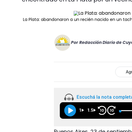
La Plata: abandonaron a un recién nacido en un tac
Por
Redacción Diario de Cuy
Agr
Escuchá la nota complet
1
1.5
10
10
Buenos Aires, 23 de septiemb