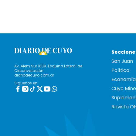
Seccione
San Juan
Av. Alem Sur 1639. Esquina Lateral de
Política
Circunvalación
diariodecuyo.com.ar
Economía
Siguenos en:
Cuyo Mine
Suplemen
Revista O