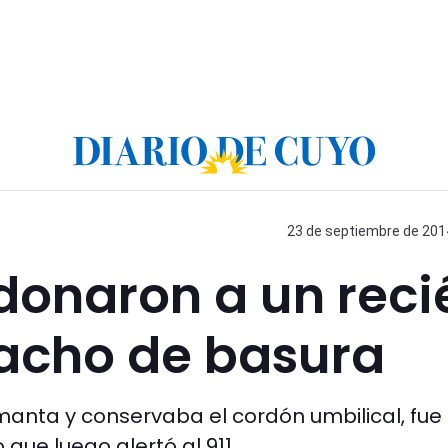
23 de septiembre de 2014
donaron a un reci
tacho de basura
manta y conservaba el cordón umbilical, fue
que luego alertó al 911.