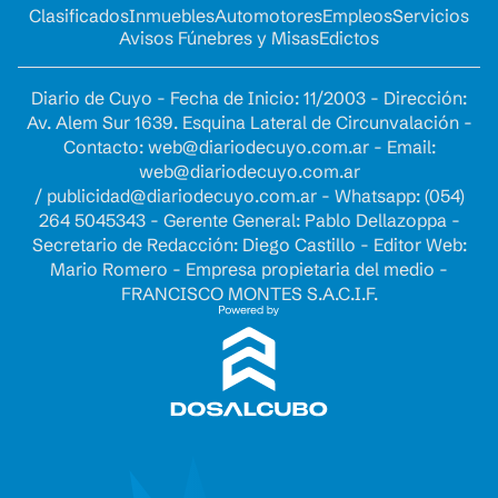
Clasificados
Inmuebles
Automotores
Empleos
Servicios
Avisos Fúnebres y Misas
Edictos
Diario de Cuyo - Fecha de Inicio: 11/2003 - Dirección:
Av. Alem Sur 1639. Esquina Lateral de Circunvalación -
Contacto:
web@diariodecuyo.com.ar
- Email:
web@diariodecuyo.com.ar
/
publicidad@diariodecuyo.com.ar
-
Whatsapp: (054)
264 5045343 - Gerente General: Pablo Dellazoppa -
Secretario de Redacción: Diego Castillo - Editor Web:
Mario Romero - Empresa propietaria del medio -
FRANCISCO MONTES S.A.C.I.F.