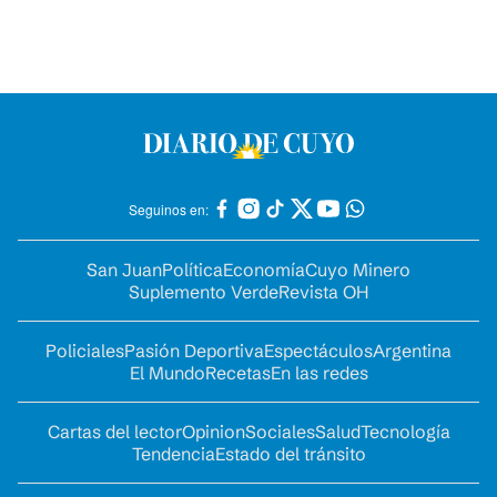
Seguinos en:
San Juan
Política
Economía
Cuyo Minero
Suplemento Verde
Revista OH
Policiales
Pasión Deportiva
Espectáculos
Argentina
El Mundo
Recetas
En las redes
Cartas del lector
Opinion
Sociales
Salud
Tecnología
Tendencia
Estado del tránsito