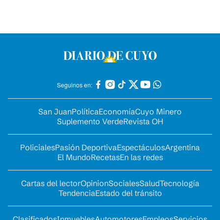
Seguinos en:
San Juan
Política
Economía
Cuyo Minero
Suplemento Verde
Revista OH
Policiales
Pasión Deportiva
Espectáculos
Argentina
El Mundo
Recetas
En las redes
Cartas del lector
Opinion
Sociales
Salud
Tecnología
Tendencia
Estado del tránsito
Clasificados
Inmuebles
Automotores
Empleos
Servicios