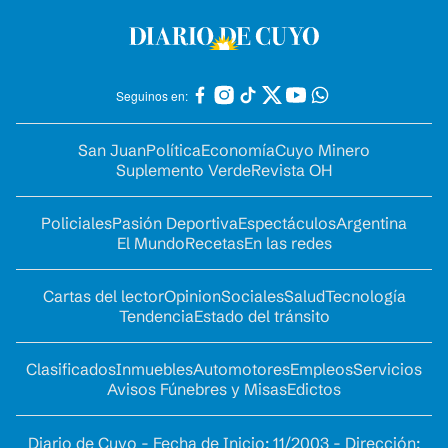
Seguinos en:
San Juan
Política
Economía
Cuyo Minero
Suplemento Verde
Revista OH
Policiales
Pasión Deportiva
Espectáculos
Argentina
El Mundo
Recetas
En las redes
Cartas del lector
Opinion
Sociales
Salud
Tecnología
Tendencia
Estado del tránsito
Clasificados
Inmuebles
Automotores
Empleos
Servicios
Avisos Fúnebres y Misas
Edictos
Diario de Cuyo - Fecha de Inicio: 11/2003 - Dirección: