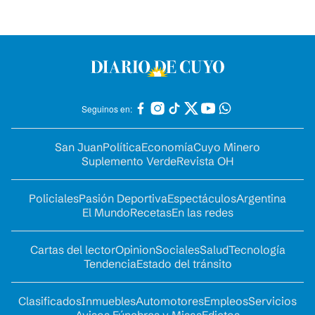
Seguinos en:
San Juan
Política
Economía
Cuyo Minero
Suplemento Verde
Revista OH
Policiales
Pasión Deportiva
Espectáculos
Argentina
El Mundo
Recetas
En las redes
Cartas del lector
Opinion
Sociales
Salud
Tecnología
Tendencia
Estado del tránsito
Clasificados
Inmuebles
Automotores
Empleos
Servicios