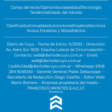
Cartas del lector
Opinion
Sociales
Salud
Tecnología
Tendencia
Estado del tránsito
Clasificados
Inmuebles
Automotores
Empleos
Servicios
Avisos Fúnebres y Misas
Edictos
Diario de Cuyo - Fecha de Inicio: 11/2003 - Dirección:
Av. Alem Sur 1639. Esquina Lateral de Circunvalación -
Contacto:
web@diariodecuyo.com.ar
- Email:
web@diariodecuyo.com.ar
/
publicidad@diariodecuyo.com.ar
-
Whatsapp: (054)
264 5045343 - Gerente General: Pablo Dellazoppa -
Secretario de Redacción: Diego Castillo - Editor Web:
Mario Romero - Empresa propietaria del medio -
FRANCISCO MONTES S.A.C.I.F.