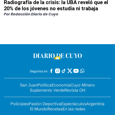
Radiografía de la crisis: la UBA reveló que el
20% de los jóvenes no estudia ni trabaja
Por
Redacción Diario de Cuyo
Seguinos en:
San Juan
Política
Economía
Cuyo Minero
Suplemento Verde
Revista OH
Policiales
Pasión Deportiva
Espectáculos
Argentina
El Mundo
Recetas
En las redes