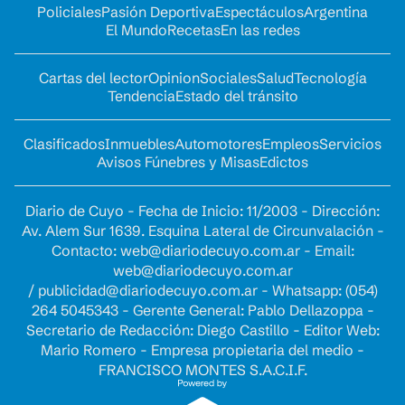
Policiales
Pasión Deportiva
Espectáculos
Argentina
El Mundo
Recetas
En las redes
Cartas del lector
Opinion
Sociales
Salud
Tecnología
Tendencia
Estado del tránsito
Clasificados
Inmuebles
Automotores
Empleos
Servicios
Avisos Fúnebres y Misas
Edictos
Diario de Cuyo - Fecha de Inicio: 11/2003 - Dirección:
Av. Alem Sur 1639. Esquina Lateral de Circunvalación -
Contacto:
web@diariodecuyo.com.ar
- Email:
web@diariodecuyo.com.ar
/
publicidad@diariodecuyo.com.ar
-
Whatsapp: (054)
264 5045343 - Gerente General: Pablo Dellazoppa -
Secretario de Redacción: Diego Castillo - Editor Web:
Mario Romero - Empresa propietaria del medio -
FRANCISCO MONTES S.A.C.I.F.