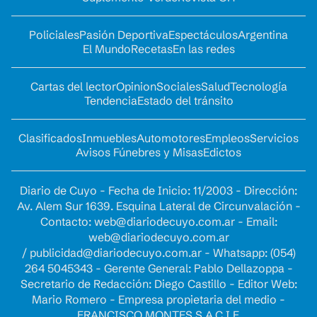
Policiales
Pasión Deportiva
Espectáculos
Argentina
El Mundo
Recetas
En las redes
Cartas del lector
Opinion
Sociales
Salud
Tecnología
Tendencia
Estado del tránsito
Clasificados
Inmuebles
Automotores
Empleos
Servicios
Avisos Fúnebres y Misas
Edictos
Diario de Cuyo - Fecha de Inicio: 11/2003 - Dirección:
Av. Alem Sur 1639. Esquina Lateral de Circunvalación -
Contacto:
web@diariodecuyo.com.ar
- Email:
web@diariodecuyo.com.ar
/
publicidad@diariodecuyo.com.ar
-
Whatsapp: (054)
264 5045343 - Gerente General: Pablo Dellazoppa -
Secretario de Redacción: Diego Castillo - Editor Web:
Mario Romero - Empresa propietaria del medio -
FRANCISCO MONTES S.A.C.I.F.