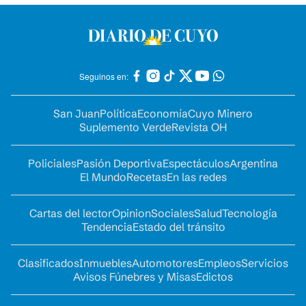
Seguinos en:
San Juan
Política
Economía
Cuyo Minero
Suplemento Verde
Revista OH
Policiales
Pasión Deportiva
Espectáculos
Argentina
El Mundo
Recetas
En las redes
Cartas del lector
Opinion
Sociales
Salud
Tecnología
Tendencia
Estado del tránsito
Clasificados
Inmuebles
Automotores
Empleos
Servicios
Avisos Fúnebres y Misas
Edictos