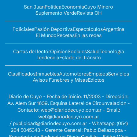
San Juan
Política
Economía
Cuyo Minero
Suplemento Verde
Revista OH
Policiales
Pasión Deportiva
Espectáculos
Argentina
El Mundo
Recetas
En las redes
Cartas del lector
Opinion
Sociales
Salud
Tecnología
Tendencia
Estado del tránsito
Clasificados
Inmuebles
Automotores
Empleos
Servicios
Avisos Fúnebres y Misas
Edictos
Diario de Cuyo - Fecha de Inicio: 11/2003 - Dirección:
Av. Alem Sur 1639. Esquina Lateral de Circunvalación -
Contacto:
web@diariodecuyo.com.ar
- Email:
web@diariodecuyo.com.ar
/
publicidad@diariodecuyo.com.ar
-
Whatsapp: (054)
264 5045343 - Gerente General: Pablo Dellazoppa -
Secretario de Redacción: Diego Castillo - Editor Web: