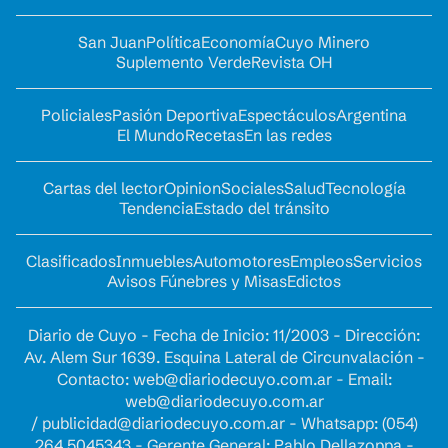
San Juan
Política
Economía
Cuyo Minero
Suplemento Verde
Revista OH
Policiales
Pasión Deportiva
Espectáculos
Argentina
El Mundo
Recetas
En las redes
Cartas del lector
Opinion
Sociales
Salud
Tecnología
Tendencia
Estado del tránsito
Clasificados
Inmuebles
Automotores
Empleos
Servicios
Avisos Fúnebres y Misas
Edictos
Diario de Cuyo - Fecha de Inicio: 11/2003 - Dirección:
Av. Alem Sur 1639. Esquina Lateral de Circunvalación -
Contacto:
web@diariodecuyo.com.ar
- Email:
web@diariodecuyo.com.ar
/
publicidad@diariodecuyo.com.ar
-
Whatsapp: (054)
264 5045343 - Gerente General: Pablo Dellazoppa -