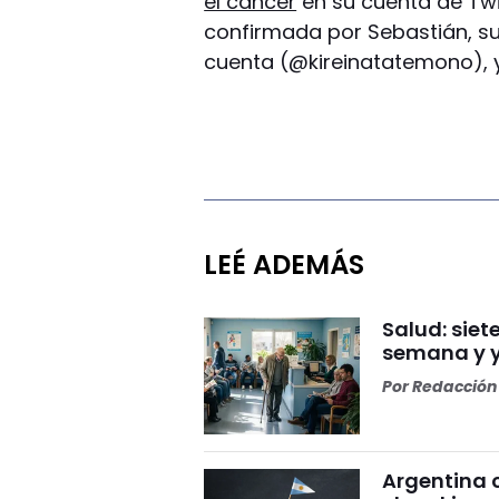
él cáncer
en su cuenta de Twi
confirmada por Sebastián, su
cuenta (@kireinatatemono), y
LEÉ ADEMÁS
Salud: sie
semana y y
Por
Redacción 
Argentina c