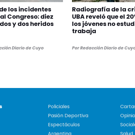
de los incidentes
Radiografía de la cri
 al Congreso: diez
UBA reveló que el 2
dos y dos heridos
los jóvenes no estud
trabaja
ción Diario de Cuyo
Por
Redacción Diario de Cuy
s
Policiales
Cartas
Pasión Deportiva
Opini
Espectáculos
Social
Argentina
Salud