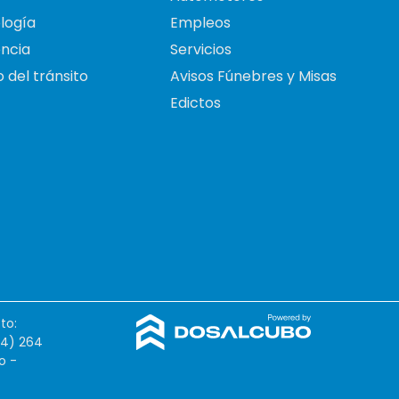
logía
Empleos
ncia
Servicios
 del tránsito
Avisos Fúnebres y Misas
Edictos
to:
54) 264
o -