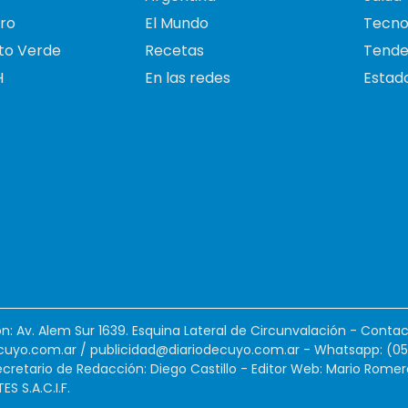
ro
El Mundo
Tecno
to Verde
Recetas
Tende
H
En las redes
Estado
ión: Av. Alem Sur 1639. Esquina Lateral de Circunvalación - Contac
cuyo.com.ar
/
publicidad@diariodecuyo.com.ar
-
Whatsapp: (0
cretario de Redacción: Diego Castillo - Editor Web: Mario Romer
 S.A.C.I.F.