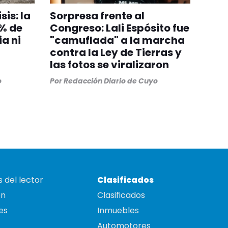
sis: la
Sorpresa frente al
0% de
Congreso: Lali Espósito fue
ia ni
"camuflada" a la marcha
contra la Ley de Tierras y
las fotos se viralizaron
o
Por
Redacción Diario de Cuyo
 del lector
Clasificados
on
Clasificados
es
Inmuebles
Automotores