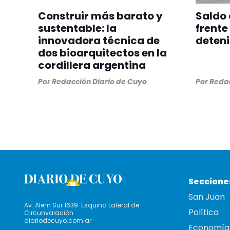
Construir más barato y
Saldo 
sustentable: la
frente
innovadora técnica de
deteni
dos bioarquitectos en la
cordillera argentina
Por
Redacción Diario de Cuyo
Por
Redac
Seccione
San Juan
Av. Alem Sur 1639. Esquina Lateral de
Política
Circunvalación
diariodecuyo.com.ar
Economía