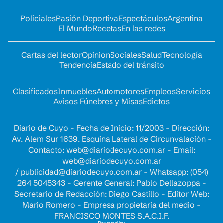
Policiales
Pasión Deportiva
Espectáculos
Argentina
El Mundo
Recetas
En las redes
Cartas del lector
Opinion
Sociales
Salud
Tecnología
Tendencia
Estado del tránsito
Clasificados
Inmuebles
Automotores
Empleos
Servicios
Avisos Fúnebres y Misas
Edictos
Diario de Cuyo - Fecha de Inicio: 11/2003 - Dirección:
Av. Alem Sur 1639. Esquina Lateral de Circunvalación -
Contacto:
web@diariodecuyo.com.ar
- Email:
web@diariodecuyo.com.ar
/
publicidad@diariodecuyo.com.ar
-
Whatsapp: (054)
264 5045343 - Gerente General: Pablo Dellazoppa -
Secretario de Redacción: Diego Castillo - Editor Web:
Mario Romero - Empresa propietaria del medio -
FRANCISCO MONTES S.A.C.I.F.