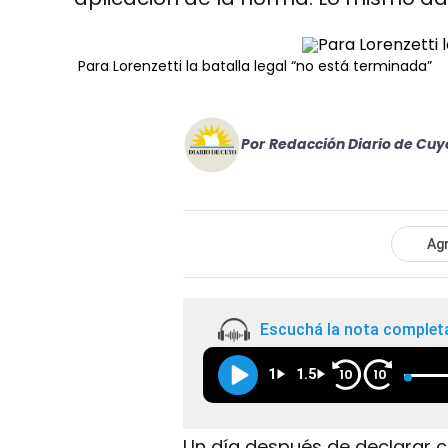
Para Lorenzetti la batalla legal “no está terminada”
Por
Redacción Diario de Cuy
Agr
Escuchá la nota complet
1
1.5
10
10
Un día después de declarar c