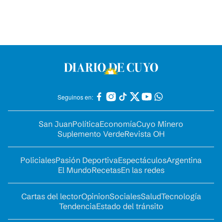
Seguinos en:
San Juan
Política
Economía
Cuyo Minero
Suplemento Verde
Revista OH
Policiales
Pasión Deportiva
Espectáculos
Argentina
El Mundo
Recetas
En las redes
Cartas del lector
Opinion
Sociales
Salud
Tecnología
Tendencia
Estado del tránsito