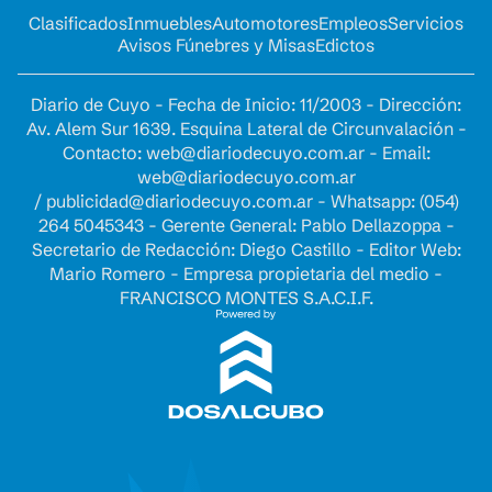
Clasificados
Inmuebles
Automotores
Empleos
Servicios
Avisos Fúnebres y Misas
Edictos
Diario de Cuyo - Fecha de Inicio: 11/2003 - Dirección:
Av. Alem Sur 1639. Esquina Lateral de Circunvalación -
Contacto:
web@diariodecuyo.com.ar
- Email:
web@diariodecuyo.com.ar
/
publicidad@diariodecuyo.com.ar
-
Whatsapp: (054)
264 5045343 - Gerente General: Pablo Dellazoppa -
Secretario de Redacción: Diego Castillo - Editor Web:
Mario Romero - Empresa propietaria del medio -
FRANCISCO MONTES S.A.C.I.F.