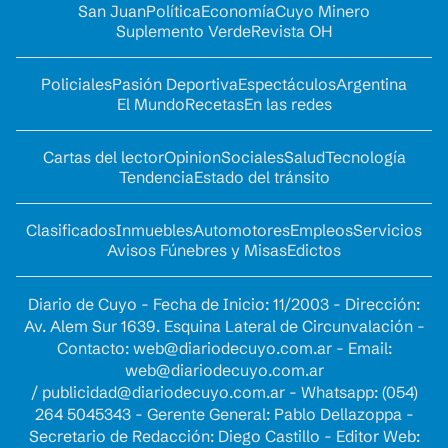
San Juan
Política
Economía
Cuyo Minero
Suplemento Verde
Revista OH
Policiales
Pasión Deportiva
Espectáculos
Argentina
El Mundo
Recetas
En las redes
Cartas del lector
Opinion
Sociales
Salud
Tecnología
Tendencia
Estado del tránsito
Clasificados
Inmuebles
Automotores
Empleos
Servicios
Avisos Fúnebres y Misas
Edictos
Diario de Cuyo - Fecha de Inicio: 11/2003 - Dirección:
Av. Alem Sur 1639. Esquina Lateral de Circunvalación -
Contacto:
web@diariodecuyo.com.ar
- Email:
web@diariodecuyo.com.ar
/
publicidad@diariodecuyo.com.ar
-
Whatsapp: (054)
264 5045343 - Gerente General: Pablo Dellazoppa -
Secretario de Redacción: Diego Castillo - Editor Web: