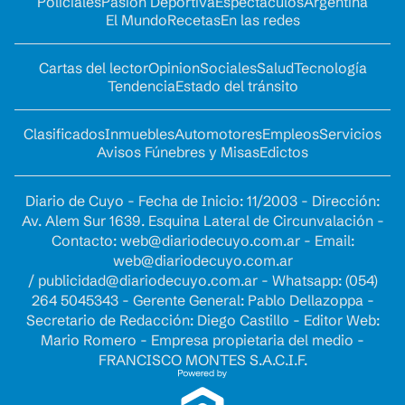
Policiales
Pasión Deportiva
Espectáculos
Argentina
El Mundo
Recetas
En las redes
Cartas del lector
Opinion
Sociales
Salud
Tecnología
Tendencia
Estado del tránsito
Clasificados
Inmuebles
Automotores
Empleos
Servicios
Avisos Fúnebres y Misas
Edictos
Diario de Cuyo - Fecha de Inicio: 11/2003 - Dirección:
Av. Alem Sur 1639. Esquina Lateral de Circunvalación -
Contacto:
web@diariodecuyo.com.ar
- Email:
web@diariodecuyo.com.ar
/
publicidad@diariodecuyo.com.ar
-
Whatsapp: (054)
264 5045343 - Gerente General: Pablo Dellazoppa -
Secretario de Redacción: Diego Castillo - Editor Web:
Mario Romero - Empresa propietaria del medio -
FRANCISCO MONTES S.A.C.I.F.