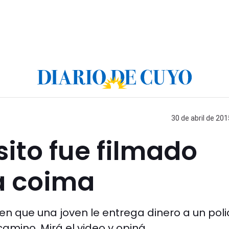
30 de abril de 201
sito fue filmado
a coima
n que una joven le entrega dinero a un poli
camino. Mirá el video y opiná.