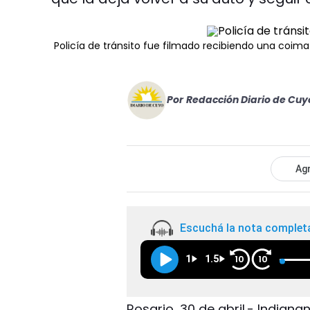
Policía de tránsito fue filmado recibiendo una coima
Por
Redacción Diario de Cuy
Agr
Escuchá la nota complet
1
1.5
10
10
Rosario, 30 de abril.- Indign