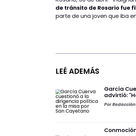
de tránsito de Rosario fue 
parte de una joven que iba en
LEÉ ADEMÁS
García Cuer
advirtió: "
Por
Redacción 
Conmoción 