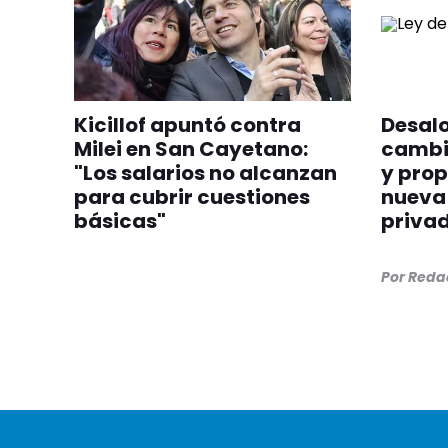
Kicillof apuntó contra
Desalo
Milei en San Cayetano:
cambia
"Los salarios no alcanzan
y prop
para cubrir cuestiones
nueva 
básicas"
priva
Por
Redac