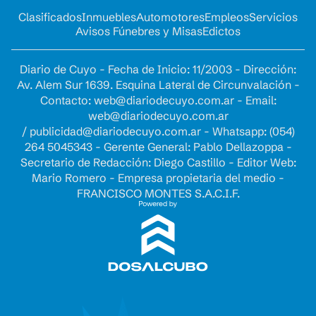
Clasificados
Inmuebles
Automotores
Empleos
Servicios
Avisos Fúnebres y Misas
Edictos
Diario de Cuyo - Fecha de Inicio: 11/2003 - Dirección:
Av. Alem Sur 1639. Esquina Lateral de Circunvalación -
Contacto:
web@diariodecuyo.com.ar
- Email:
web@diariodecuyo.com.ar
/
publicidad@diariodecuyo.com.ar
-
Whatsapp: (054)
264 5045343 - Gerente General: Pablo Dellazoppa -
Secretario de Redacción: Diego Castillo - Editor Web:
Mario Romero - Empresa propietaria del medio -
FRANCISCO MONTES S.A.C.I.F.