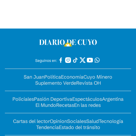
Seguinos en:
San Juan
Política
Economía
Cuyo Minero
Suplemento Verde
Revista OH
Policiales
Pasión Deportiva
Espectáculos
Argentina
El Mundo
Recetas
En las redes
Cartas del lector
Opinion
Sociales
Salud
Tecnología
Tendencia
Estado del tránsito