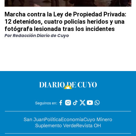
Marcha contra la Ley de Propiedad Privada:
12 detenidos, cuatro policías heridos y una
fotógrafa lesionada tras los incidentes
Por
Redacción Diario de Cuyo
Seguinos en:
San Juan
Política
Economía
Cuyo Minero
Suplemento Verde
Revista OH