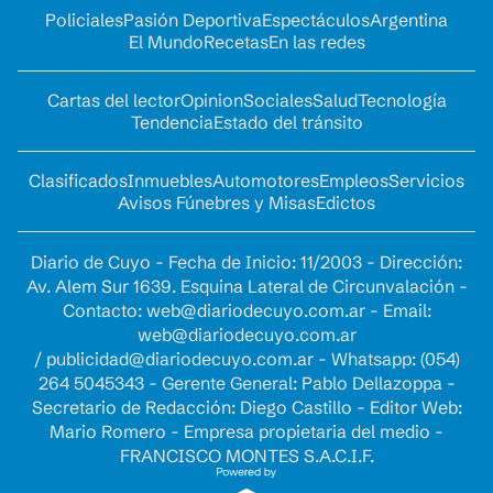
Policiales
Pasión Deportiva
Espectáculos
Argentina
El Mundo
Recetas
En las redes
Cartas del lector
Opinion
Sociales
Salud
Tecnología
Tendencia
Estado del tránsito
Clasificados
Inmuebles
Automotores
Empleos
Servicios
Avisos Fúnebres y Misas
Edictos
Diario de Cuyo - Fecha de Inicio: 11/2003 - Dirección:
Av. Alem Sur 1639. Esquina Lateral de Circunvalación -
Contacto:
web@diariodecuyo.com.ar
- Email:
web@diariodecuyo.com.ar
/
publicidad@diariodecuyo.com.ar
-
Whatsapp: (054)
264 5045343 - Gerente General: Pablo Dellazoppa -
Secretario de Redacción: Diego Castillo - Editor Web:
Mario Romero - Empresa propietaria del medio -
FRANCISCO MONTES S.A.C.I.F.