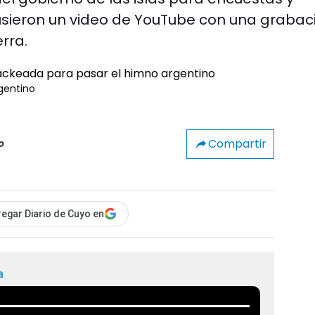
usieron un video de YouTube con una grabac
rra.
gentino
Compartir
o
egar Diario de Cuyo en
a