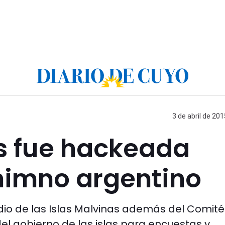
3 de abril de 201
s fue hackeada
 himno argentino
adio de las Islas Malvinas además del Comit
del gobierno de las islas para encuestas y