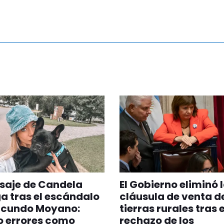
saje de Candela
El Gobierno eliminó 
a tras el escándalo
cláusula de venta d
acundo Moyano:
tierras rurales tras e
o errores como
rechazo de los