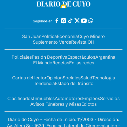
Seguinos en:
San Juan
Política
Economía
Cuyo Minero
Suplemento Verde
Revista OH
Policiales
Pasión Deportiva
Espectáculos
Argentina
El Mundo
Recetas
En las redes
Cartas del lector
Opinion
Sociales
Salud
Tecnología
Tendencia
Estado del tránsito
Clasificados
Inmuebles
Automotores
Empleos
Servicios
Avisos Fúnebres y Misas
Edictos
Diario de Cuyo - Fecha de Inicio: 11/2003 - Dirección:
Av. Alem Sur 1639. Esquina Lateral de Circunvalación -